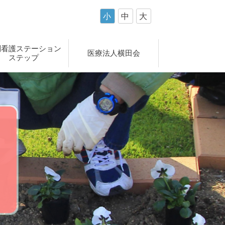
小
中
大
問看護ステーション
医療法人横田会
ステップ