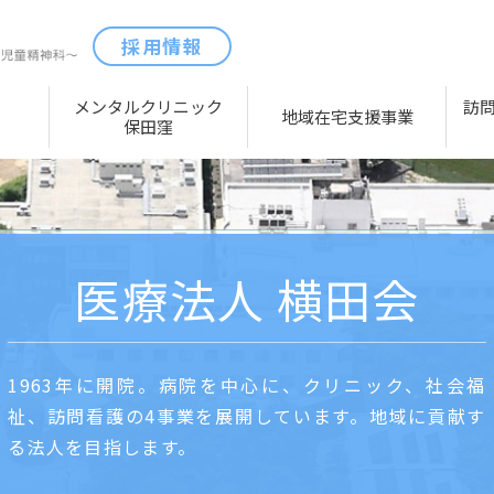
採用情報
メンタルクリニック
訪
地域在宅支援事業
保田窪
医療法人 横田会
1963年に開院。病院を中心に、クリニック、社会福
祉、訪問看護の4事業を展開しています。地域に貢献す
る法人を目指します。