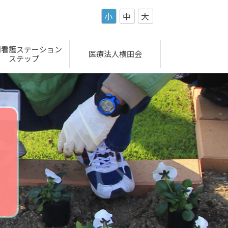
小
中
大
問看護ステーション
医療法人横田会
ステップ