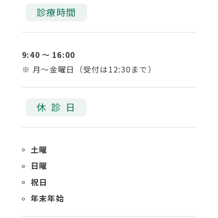
診療時間
9:40
16:00
か
月～金曜日（受付は12:30まで）
ら
休
診
日
土曜
日曜
祝日
年末年始